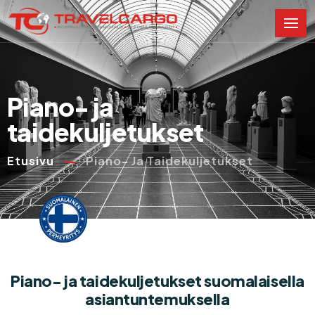
Piano- ja
taidekuljetukset
Etusivu
Piano- Ja Taidekuljetukset
Piano- ja taidekuljetukset suomalaisella
asiantuntemuksella