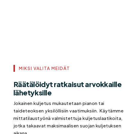
MIKSI VALITA MEIDÄT
Räätälöidyt ratkaisut arvokkaille
lähetyksille
Jokainen kuljetus mukautetaan pianon tai
taideteoksen yksilöllisiin vaatimuksiin. Käytämme
mittatilaustyönä valmistettuja kuljetuslaatikoita,
jotka takaavat maksimaalisen suojan kuljetuksen
aikana.