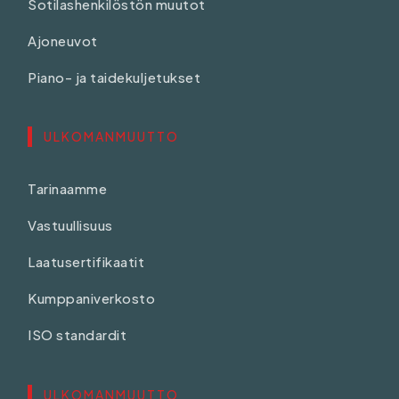
Sotilashenkilöstön muutot
Ajoneuvot
Piano- ja taidekuljetukset
ULKOMANMUUTTO
Tarinaamme
Vastuullisuus
Laatusertifikaatit
Kumppaniverkosto
ISO standardit
ULKOMANMUUTTO