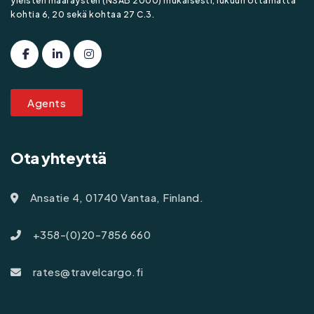
yleisten määräysten (NSAB 2000) mukaisesti, lukuun ottamatta
kohtia 6, 20 sekä kohtaa 27 C.3.
Agents
Ota yhteyttä
Ansatie 4, 01740 Vantaa, Finland.
+358-(0)20-7856 660
rates@travelcargo.fi