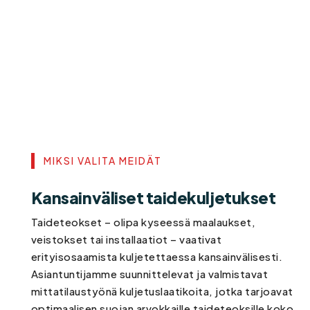
MIKSI VALITA MEIDÄT
Kansainväliset taidekuljetukset
Taideteokset – olipa kyseessä maalaukset,
veistokset tai installaatiot – vaativat
erityisosaamista kuljetettaessa kansainvälisesti.
Asiantuntijamme suunnittelevat ja valmistavat
mittatilaustyönä kuljetuslaatikoita, jotka tarjoavat
optimaalisen suojan arvokkaille taideteoksille koko