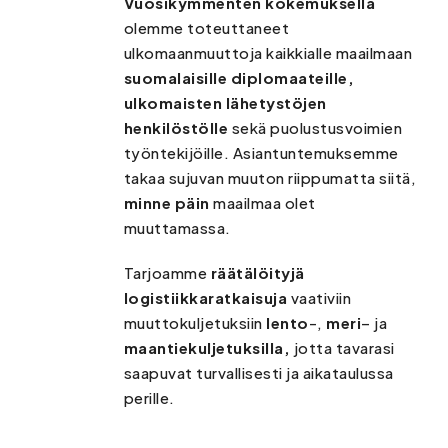
Vuosikymmenten kokemuksella
olemme toteuttaneet
ulkomaanmuuttoja kaikkialle maailmaan
suomalaisille diplomaateille,
ulkomaisten lähetystöjen
henkilöstölle
sekä puolustusvoimien
työntekijöille. Asiantuntemuksemme
takaa sujuvan muuton riippumatta siitä,
minne päin
maailmaa olet
muuttamassa.
Tarjoamme
räätälöityjä
logistiikkaratkaisuja
vaativiin
muuttokuljetuksiin
lento
-,
meri
– ja
maantiekuljetuksilla,
jotta tavarasi
saapuvat turvallisesti ja aikataulussa
perille.