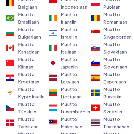
Belgiaan
Indonesiaan
Puolaan
Muutto
Muutto
Muutto
Brasiliaan
Irlantiin
Romaniaan
Muutto
Muutto
Muutto
Bulgariaan
Israeliin
Singaporeen
Muutto
Muutto
Muutto
Kanadaan
Italiaan
Slovakiaan
Muutto
Muutto
Muutto
Kiinaan
Japaniin
Sloveniaan
Muutto
Muutto
Muutto
Kroatiaan
Latviaan
Espanjaan
Muutto
Muutto
Muutto
Kyprokselle
Liettuaan
Ruotsiin
Muutto
Muutto
Muutto
Tšekkiin
Luxemburgiin
Sveitsiin
Muutto
Muutto
Muutto
Tanskaan
Malesiaan​
Thaimaahan
Muutto
Muutto
Muutto