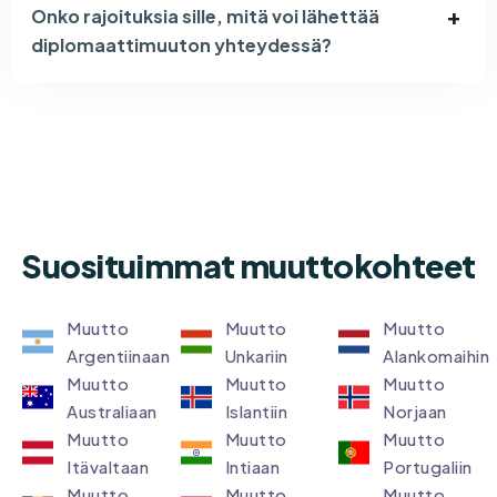
Onko rajoituksia sille, mitä voi lähettää
diplomaattimuuton yhteydessä?
Suosituimmat muuttokohteet
Muutto
Muutto
Muutto
Argentiinaan
Unkariin
Alankomaihin
Muutto
Muutto
Muutto
Australiaan
Islantiin
Norjaan
Muutto
Muutto
Muutto
Itävaltaan
Intiaan
Portugaliin
Muutto
Muutto
Muutto