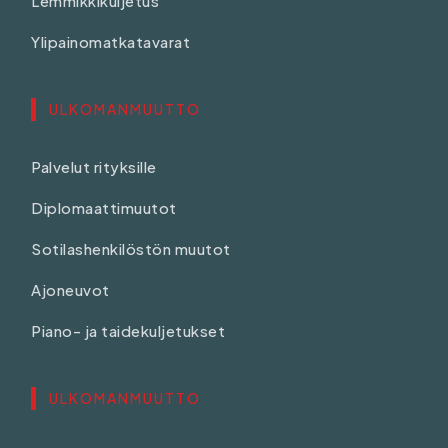
Lemmikkikuljetus
Ylipainomatkatavarat
ULKOMANMUUTTO
Palvelut rityksille
Diplomaattimuutot
Sotilashenkilöstön muutot
Ajoneuvot
Piano- ja taidekuljetukset
ULKOMANMUUTTO