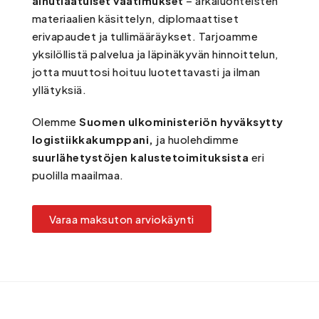
ainutlaatuiset vaatimukset
– arkaluonteisten
materiaalien käsittelyn, diplomaattiset
erivapaudet ja tullimääräykset. Tarjoamme
yksilöllistä palvelua ja läpinäkyvän hinnoittelun,
jotta muuttosi hoituu luotettavasti ja ilman
yllätyksiä.
Olemme
Suomen ulkoministeriön hyväksytty
logistiikkakumppani,
ja huolehdimme
suurlähetystöjen kalustetoimituksista
eri
puolilla maailmaa.
Varaa maksuton arviokäynti