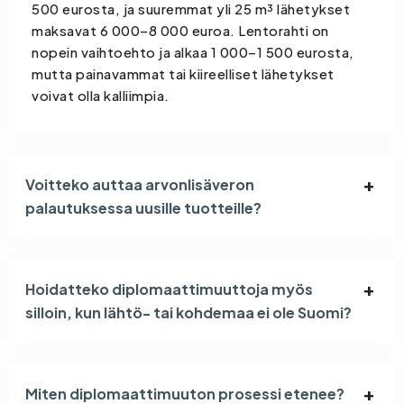
500 eurosta, ja suuremmat yli 25 m³ lähetykset
maksavat 6 000–8 000 euroa. Lentorahti on
nopein vaihtoehto ja alkaa 1 000–1 500 eurosta,
mutta painavammat tai kiireelliset lähetykset
voivat olla kalliimpia.
Voitteko auttaa arvonlisäveron
palautuksessa uusille tuotteille?
Hoidatteko diplomaattimuuttoja myös
silloin, kun lähtö- tai kohdemaa ei ole Suomi?
Miten diplomaattimuuton prosessi etenee?