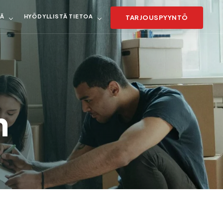
TÄ
HYÖDYLLISTÄ TIETOA
TARJOUSPYYNTÖ
m