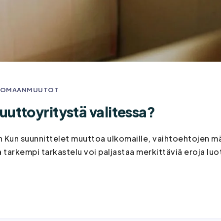
KOMAANMUUTOT
uttoyritystä valitessa?
n Kun suunnittelet muuttoa ulkomaille, vaihtoehtojen m
a tarkempi tarkastelu voi paljastaa merkittäviä eroja l