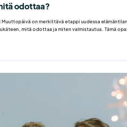
mitä odottaa?
 Muuttopäivä on merkittävä etappi uudessa elämäntilante
etukäteen, mitä odottaa ja miten valmistautua. Tämä opas