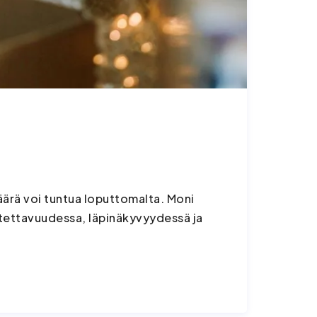
äärä voi tuntua loputtomalta. Moni
uotettavuudessa, läpinäkyvyydessä ja