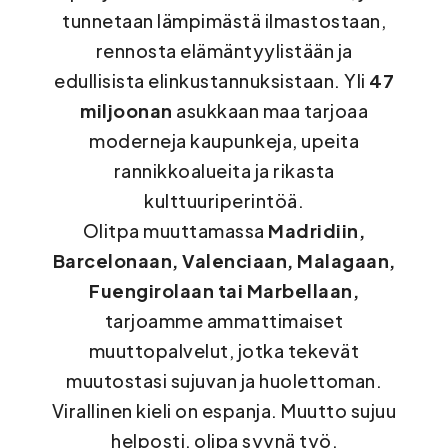
tunnetaan lämpimästä ilmastostaan,
rennosta elämäntyylistään ja
edullisista elinkustannuksistaan. Yli
47
miljoonan
asukkaan maa tarjoaa
moderneja kaupunkeja, upeita
rannikkoalueita ja rikasta
kulttuuriperintöä.
Olitpa muuttamassa
Madridiin,
Barcelonaan, Valenciaan, Malagaan,
Fuengirolaan tai Marbellaan,
tarjoamme ammattimaiset
muuttopalvelut, jotka tekevät
muutostasi sujuvan ja huolettoman.
Virallinen kieli on espanja. Muutto sujuu
helposti, olipa syynä työ,