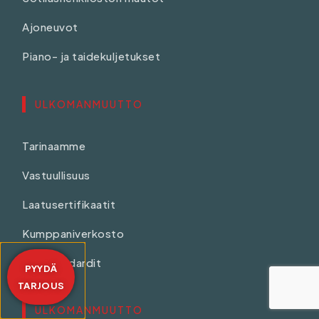
Ajoneuvot
Piano- ja taidekuljetukset
ULKOMANMUUTTO
Tarinaamme
Vastuullisuus
Laatusertifikaatit
Kumppaniverkosto
ISO standardit
PYYDÄ
TARJOUS
ULKOMANMUUTTO