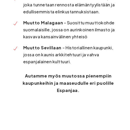
joka tunnetaan rennosta elämäntyylistään ja
edullisemmista elinkustannuksistaan.
Muutto Malagaan
– Suosittu muuttokohde
suomalaisille, jossa on aurinkoinen ilmasto ja
kasvava kansainvälinen yhteisö
Muutto Sevillaan
– Historiallinen kaupunki,
jossa on kaunis arkkitehtuuri ja vahva
espanjalainen kulttuuri.
Autamme myös muutossa pienempiin
kaupunkeihin ja maaseudulle eri puolille
Espanjaa.