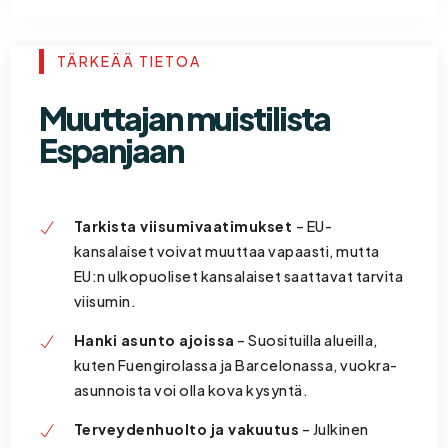
TÄRKEÄÄ TIETOA
Muuttajan muistilista
Espanjaan
Tarkista viisumivaatimukset
– EU-
kansalaiset voivat muuttaa vapaasti, mutta
EU:n ulkopuoliset kansalaiset saattavat tarvita
viisumin.
Hanki asunto ajoissa
– Suosituilla alueilla,
kuten Fuengirolassa ja Barcelonassa, vuokra-
asunnoista voi olla kova kysyntä.
Terveydenhuolto ja vakuutus
– Julkinen