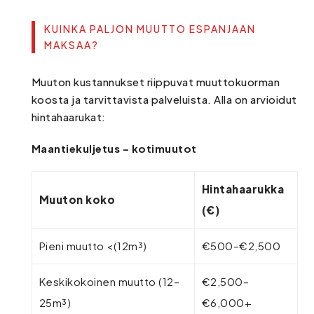
KUINKA PALJON MUUTTO ESPANJAAN
MAKSAA?
Muuton kustannukset riippuvat muuttokuorman
koosta ja tarvittavista palveluista. Alla on arvioidut
hintahaarukat:
Maantiekuljetus – kotimuutot
Hintahaarukka
Muuton koko
(€)
Pieni muutto <(12m³)
€500–€2,500
Keskikokoinen muutto (12–
€2,500–
25m³)
€6,000+