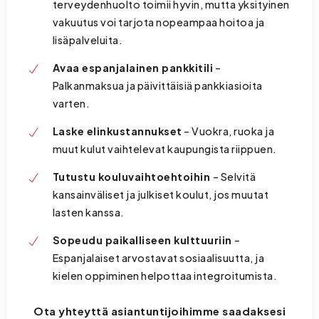
terveydenhuolto toimii hyvin, mutta yksityinen
vakuutus voi tarjota nopeampaa hoitoa ja
lisäpalveluita.
Avaa espanjalainen pankkitili
–
Palkanmaksua ja päivittäisiä pankkiasioita
varten.
Laske elinkustannukset
– Vuokra, ruoka ja
muut kulut vaihtelevat kaupungista riippuen.
Tutustu kouluvaihtoehtoihin
– Selvitä
kansainväliset ja julkiset koulut, jos muutat
lasten kanssa.
Sopeudu paikalliseen kulttuuriin
–
Espanjalaiset arvostavat sosiaalisuutta, ja
kielen oppiminen helpottaa integroitumista.
Ota yhteyttä asiantuntijoihimme saadaksesi