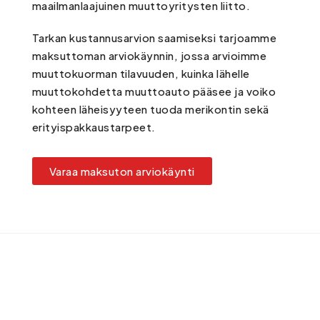
maailmanlaajuinen muuttoyritysten liitto.
Tarkan kustannusarvion saamiseksi tarjoamme
maksuttoman arviokäynnin, jossa arvioimme
muuttokuorman tilavuuden, kuinka lähelle
muuttokohdetta muuttoauto pääsee ja voiko
kohteen läheisyyteen tuoda merikontin sekä
erityispakkaustarpeet.
Varaa maksuton arviokäynti