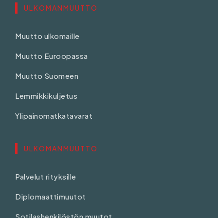
ULKOMANMUUTTO
Muutto ulkomaille
Muutto Euroopassa
Muutto Suomeen
Lemmikkikuljetus
Ylipainomatkatavarat
ULKOMANMUUTTO
Palvelut rityksille
Diplomaattimuutot
Sotilashenkilöstön muutot