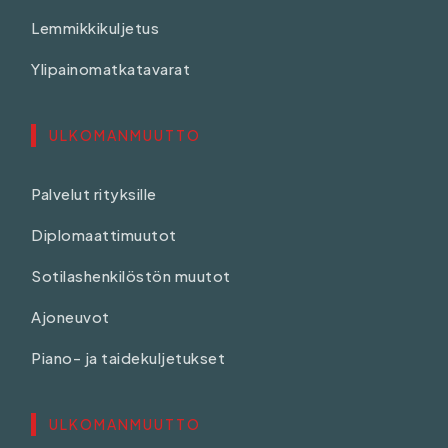
Lemmikkikuljetus
Ylipainomatkatavarat
ULKOMANMUUTTO
Palvelut rityksille
Diplomaattimuutot
Sotilashenkilöstön muutot
Ajoneuvot
Piano- ja taidekuljetukset
ULKOMANMUUTTO