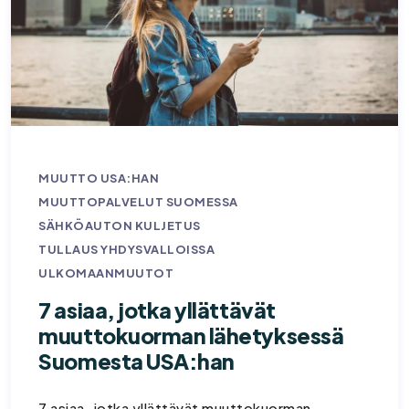
MUUTTO USA:HAN
MUUTTOPALVELUT SUOMESSA
SÄHKÖAUTON KULJETUS
TULLAUS YHDYSVALLOISSA
ULKOMAANMUUTOT
7 asiaa, jotka yllättävät
muuttokuorman lähetyksessä
Suomesta USA:han
7 asiaa, jotka yllättävät muuttokuorman