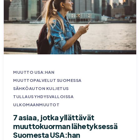
MUUTTO USA:HAN
MUUTTOPALVELUT SUOMESSA
SÄHKÖAUTON KULJETUS
TULLAUS YHDYSVALLOISSA
ULKOMAANMUUTOT
7 asiaa, jotka yllättävät
muuttokuorman lähetyksessä
Suomesta USA:han