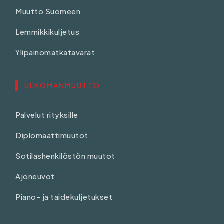
Muutto Suomeen
Lemmikkikuljetus
Ylipainomatkatavarat
ULKOMANMUUTTO
Palvelut rityksille
Diplomaattimuutot
Sotilashenkilöstön muutot
Ajoneuvot
Piano- ja taidekuljetukset